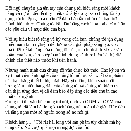
Đội ngũ chuyên gia tận tụy của chúng tôi hiểu rằng mỗi khách
hàng và dự án đều là duy nhất, đó là lý do tại sao chúng tôi áp
dụng cách tiếp cận cá nhân để đảm bảo tầm nhìn của bạn trở
thành hiện thực. Chúng tôi bắt đầu bằng cách lắng nghe cẩn thận
các yêu cầu và mục tiêu của bạn.
Với sự hiểu biết rõ ràng về kỳ vọng của bạn, chúng tôi tận dụng
nhiều năm kinh nghiệm để đưa ra các giải pháp sáng tạo. Các
nhà thiết kế tài năng của chúng tôi sẽ tạo ra hình ảnh 3D về sản
phẩm của bạn, cho phép bạn hình dung và thực hiện bất kỳ điều
chỉnh cần thiết nào trước khi tiến hành.
Nhưng hành trình của chúng tôi vẫn chưa kết thúc. Các kỹ sư và
kỹ thuật viên lành nghề của chúng tôi nỗ lực sản xuất sản phẩm
của bạn bằng thiết bị hiện đại. Hãy yên tâm, kiểm soát chất
lượng là ưu tiên hàng đầu của chúng tôi và chúng tôi kiểm tra
cẩn thận từng đơn vị để đảm bảo đáp ứng các tiêu chuẩn cao
nhất của ngành.
Đừng chỉ tin vào lời chúng tôi nói, dịch vụ ODM và OEM của
chúng tôi đã làm hài lòng khách hàng trên toàn thế giới. Hãy đến
và lắng nghe một số người trong số họ nói gì!
Khách hàng 1: "Tôi rất hài lòng với sản phẩm tùy chỉnh mà họ
cung cấp. Nó vượt quá mọi mong đợi của tôi!"