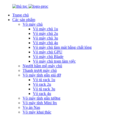
Trang chủ
Các sản phẩm
Vỏ máy chủ
Vỏ máy chủ 1u
Vỏ máy chủ 2u
Vỏ máy chủ 3u
Vỏ máy chủ 4u
Vỏ máy chủ làm mát bằng chất lỏng
Vỏ máy chủ GPU
Vỏ máy chủ Blade
Vỏ máy chủ trạm làm việc
Người hâm mộ máy chủ
Thanh trượt máy chủ
Vỏ máy tính gắn giá đỡ
Vỏ tủ rack 1u
Vỏ rack 2u
Vỏ tủ rack 3u
Vỏ rack 4u
Vỏ máy tính gắn tường
Vỏ máy tính Mini Itx
Vụ án Nas
Vỏ máy khai thác