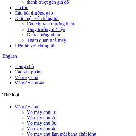
thanh trượt gắn giá đỡ
Tin tức
Câu hỏi thường gặp
Giới thiệu về chúng tôi
Câu chuyện thương hiệu
Tăng trưởng dữ liệu
Giấy chứng nhận
Tham quan nhà máy
Liên hệ với chúng tôi
English
Trang chủ
Các sản phẩm
Vỏ máy chủ
Vỏ máy chủ 4u
Thể loại
Vỏ máy chủ
Vỏ máy chủ 1u
Vỏ máy chủ 2u
Vỏ máy chủ 3u
Vỏ máy chủ 4u
Vỏ máy chủ làm mát bằng chất lỏng