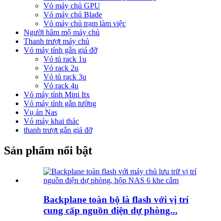
Vỏ máy chủ GPU
Vỏ máy chủ Blade
Vỏ máy chủ trạm làm việc
Người hâm mộ máy chủ
Thanh trượt máy chủ
Vỏ máy tính gắn giá đỡ
Vỏ tủ rack 1u
Vỏ rack 2u
Vỏ tủ rack 3u
Vỏ rack 4u
Vỏ máy tính Mini Itx
Vỏ máy tính gắn tường
Vụ án Nas
Vỏ máy khai thác
thanh trượt gắn giá đỡ
Sản phẩm nổi bật
Backplane toàn bộ là flash với vị trí
cung cấp nguồn điện dự phòng...