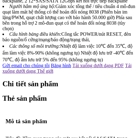
backplane, 2 12*SAS/SATA 12Gbps kết nối trực tiếp backplane
Người hâm mộ ủng hộ:
Giảm xóc tổng thể / tiêu chuẩn 4 mô-đun
quạt làm mát hệ thống có thể hoán đổi nóng 8038 (Phiên bản im
lặng/PWM, quạt chất lượng cao với bảo hành 50.000 giờ) Phía sau
bên trong hỗ trợ 2 mô-đun quạt có thể hoán đổi nóng 8038 (tùy
chọn)
Cấu hình bảng điều khiển:
Công tắc POWER/nút RESET, đèn
báo nguồn/ổ cứng/mạng/báo động/trạng thái,
Các thông số môi trường:
Nhiệt độ làm việc 10℃ đến 35℃, độ
ẩm làm việc 8%-90% (không ngưng tụ) Nhiệt độ lưu trữ -40℃ đến
70℃, độ ẩm lưu trữ 5% đến 95% (không ngưng tụ)
Gửi email cho chúng tôi
Băng hình
Tải xuống dưới dạng PDF
Tải
xuống dưới dạng Thế giới
Chi tiết sản phẩm
Thẻ sản phẩm
Mô tả sản phẩm