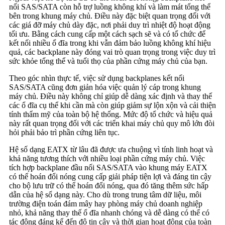
nối SAS/SATA còn hỗ trợ luồng không khí và làm mát tổng thể
bên trong khung máy chủ. Điều này đặc biệt quan trọng đối với
các giá đỡ máy chủ dày đặc, nơi phải duy trì nhiệt độ hoạt động
tối ưu. Bằng cách cung cấp một cách sạch sẽ và có tổ chức để
kết nối nhiều ổ đĩa trong khi vẫn đảm bảo luồng không khí hiệu
quả, các backplane này đóng vai trò quan trọng trong việc duy trì
sức khỏe tổng thể và tuổi thọ của phần cứng máy chủ của bạn.
Theo góc nhìn thực tế, việc sử dụng backplanes kết nối
SAS/SATA cũng đơn giản hóa việc quản lý cáp trong khung
máy chủ. Điều này không chỉ giúp dễ dàng xác định và thay thế
các ổ đĩa cụ thể khi cần mà còn giúp giảm sự lộn xộn và cải thiện
tính thẩm mỹ của toàn bộ hệ thống. Mức độ tổ chức và hiệu quả
này rất quan trọng đối với các triển khai máy chủ quy mô lớn đòi
hỏi phải bảo trì phần cứng liên tục.
Hệ số dạng EATX từ lâu đã được ưa chuộng vì tính linh hoạt và
khả năng tương thích với nhiều loại phần cứng máy chủ. Việc
tích hợp backplane đầu nối SAS/SATA vào khung máy EATX
có thể hoán đổi nóng cung cấp giải pháp tiện lợi và đáng tin cậy
cho bộ lưu trữ có thể hoán đổi nóng, qua đó tăng thêm sức hấp
dẫn của hệ số dạng này. Cho dù trong trung tâm dữ liệu, môi
trường điện toán đám mây hay phòng máy chủ doanh nghiệp
nhỏ, khả năng thay thế ổ đĩa nhanh chóng và dễ dàng có thể có
tác động đáng kể đến độ tin cậy và thời gian hoạt động của toàn