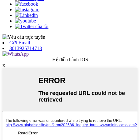
Gửi Email
8613925714718
Hệ điều hành IOS
x