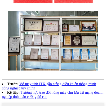
Trước:
Vỏ máy tính ITX gắn tường điều khiển thông minh
công nghiệp tùy chỉnh
Kế tiếp:
Trường hợp trao đổi nóng máy chủ lưu trữ mạng doanh
nghiệp tính toán cường độ cao