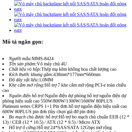
Mô tả ngắn gọn:
Người mẫu:
MMS-8424
Tên sản phẩm:
Vỏ máy chủ 4U
Chất liệu vỏ hộp:
Thép mạ kẽm không hoa chất lượng cao
Kích thước khung gầm:
438mm*177mm*660mm
Độ dày vật liệu:
1,0MM
Khe cắm mở rộng:
Hỗ trợ 7 khe cắm mở rộng PCI-e toàn chiều
cao
Nguồn điện hỗ trợ:
Nguồn điện dự phòng hỗ trợ nguồn điện dự
phòng hiệu suất cao 550W/800W/1300W/1600W 80PLUS
Platinum series CRPS 1+1 Pin đơn hỗ trợ nguồn điện hiệu suất cao
600W 80PLUS pin đơn (tùy chọn giá đỡ pin đơn)
Bo mạch chủ được hỗ trợ:
Hỗ trợ bo mạch chủ chuẩn EEB (12 *
13) / CEB (12 * 10.5) / ATX (12 * 9.5) / Micro ATX
Hỗ trợ ổ cứng:
Hỗ trợ 24*SAS/SATA 12Gbps mở rộng