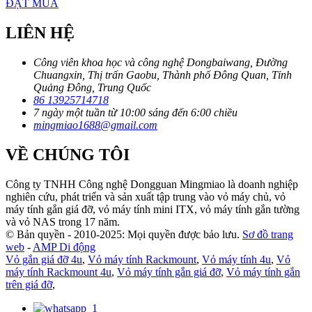
ĐẶT MUA
LIÊN HỆ
Công viên khoa học và công nghệ Dongbaiwang, Đường
Chuangxin, Thị trấn Gaobu, Thành phố Đông Quan, Tỉnh
Quảng Đông, Trung Quốc
86 13925714718
7 ngày một tuần từ 10:00 sáng đến 6:00 chiều
mingmiao1688@gmail.com
VỀ CHÚNG TÔI
Công ty TNHH Công nghệ Dongguan Mingmiao là doanh nghiệp
nghiên cứu, phát triển và sản xuất tập trung vào vỏ máy chủ, vỏ
máy tính gắn giá đỡ, vỏ máy tính mini ITX, vỏ máy tính gắn tường
và vỏ NAS trong 17 năm.
© Bản quyền - 2010-2025: Mọi quyền được bảo lưu.
Sơ đồ trang
web
-
AMP Di động
Vỏ gắn giá đỡ 4u
,
Vỏ máy tính Rackmount
,
Vỏ máy tính 4u
,
Vỏ
máy tính Rackmount 4u
,
Vỏ máy tính gắn giá đỡ
,
Vỏ máy tính gắn
trên giá đỡ
,