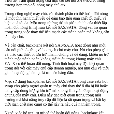
Tiêu đề: Tầm quan trọng của mặt sau kết nối SAS/SATA trong
trường hợp trao đổi nóng máy chủ atx
Trong công nghệ máy chủ, các thành phần có thể hoán đổi nóng
là một tính năng thiết yếu để đảm bảo thời gian chết tối thiểu và
hiệu quả tối đa. Một trong những thành phần chính của thiết lập
hoán đổi nóng là mặt sau kết nối SAS/SATA, đóng vai trò quan
trọng trong việc thay thế liền mạch các thành phần mà không cần
tắt máy chủ.
Về bản chất, backplane kết nối SAS/SATA hoạt động như một
cầu nối giữa ổ cứng và bo mạch chủ máy chủ. Nó cho phép gắn
và tháo các thiết bị lưu trữ nhanh chóng và dễ dàng, khiến nó trở
thành một thành phần không thể thiếu trong khung máy chủ
EATX có thể hoán đổi nóng. Tính linh hoạt này đặc biệt quan
trọng đối với các máy chủ cấp doanh nghiệp, nơi nhu cầu về thời
gian hoạt động liên tục là ưu tiên hàng đầu.
Việc sử dụng backplanes kết nối SAS/SATA trong case eatx hot
swap cho phép người quản trị máy chủ thay thế ổ đĩa bị lỗi hoặc
nâng cấp dung lượng lưu trữ mà không làm gián đoạn hoạt động
chung của máy chủ. Điều này đặc biệt quan trọng trong môi
trường mà khả năng truy cập dữ liệu là rất quan trọng và bất kỳ
thời gian chết nào cũng có thể gây ra hậu quả nghiêm trọng.
Ngoài việc hỗ trợ lưu trữ có thể hoán đổi nóng, backplane kết