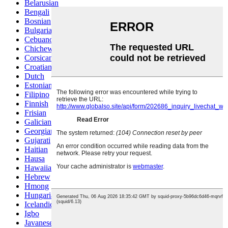
Belarusian
Bengali
Bosnian
Bulgarian
Cebuano
Chichewa
Corsican
Croatian
Dutch
Estonian
Filipino
Finnish
Frisian
Galician
Georgian
Gujarati
Haitian
Hausa
Hawaiian
Hebrew
Hmong
Hungarian
Icelandic
Igbo
Javanese