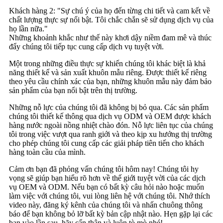
Khách hàng 2: "Sự chú ý của họ đến từng chi tiết và cam kết về
chất lượng thực sự nổi bật. Tôi chắc chắn sẽ sử dụng dịch vụ của
họ lần nữa."
Những khoảnh khắc như thế này khơi dậy niềm đam mê và thúc
đẩy chúng tôi tiếp tục cung cấp dịch vụ tuyệt vời.
Một trong những điều thực sự khiến chúng tôi khác biệt là khả
năng thiết kế và sản xuất khuôn mẫu riêng. Được thiết kế riêng
theo yêu cầu chính xác của bạn, những khuôn mẫu này đảm bảo
sản phẩm của bạn nổi bật trên thị trường.
Những nỗ lực của chúng tôi đã không bị bỏ qua. Các sản phẩm
chúng tôi thiết kế thông qua dịch vụ ODM và OEM được khách
hàng nước ngoài nồng nhiệt chào đón. Nỗ lực liên tục của chúng
tôi trong việc vượt qua ranh giới và theo kịp xu hướng thị trường
cho phép chúng tôi cung cấp các giải pháp tiên tiến cho khách
hàng toàn cầu của mình.
Cảm ơn bạn đã phỏng vấn chúng tôi hôm nay! Chúng tôi hy
vọng sẽ giúp bạn hiểu rõ hơn về thế giới tuyệt vời của các dịch
vụ OEM và ODM. Nếu bạn có bất kỳ câu hỏi nào hoặc muốn
làm việc với chúng tôi, vui lòng liên hệ với chúng tôi. Nhớ thích
video này, đăng ký kênh của chúng tôi và nhấn chuông thông
báo để bạn không bỏ lỡ bất kỳ bản cập nhật nào. Hẹn gặp lại các
bạn vào lần sau, hãy cẩn thận và luôn tò mò nhé!