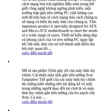
cách mạng hóa trải nghiệm điện toán trong thế
giới công nghệ không ngừng phát triển, một
trường hợp gắn trên tường PC chất lượng cao
mới đã hứa hẹn sẽ cách mạng hóa cách chúng ta
sử dụng và hiển thị máy tính của chúng ta. This
ingenious product is specially designed for ATX
and Micro-ATX motherboards to meet the needs
of a wide range of users. Thiết kế kiểu dáng đẹp
và phong cách của vỏ treo tường PC ngay lập
tức bắt mắt, làm cho nó trở thành một điểm thu
hút trực quan tôi ...
cuộc điều tra
chi tiết
Mô tả sản phẩm Trình gây rối của máy tính tùy
chỉnh: Cải thiện máy tính gắn trên tường 9cm
Fanplative Thế giới của các máy tính tùy chỉnh
đã chứng kiến ​​những tiến bộ đáng kể và một
trong những người thay đổi trò chơi là vỏ máy
tính tùy chỉnh gắn trên tường của bo mạch chủ
9cm. Cu này ...
cuộc điều tra
chi tiết