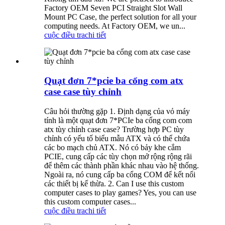
Factory OEM Seven PCI Straight Slot Wall
Mount PC Case, the perfect solution for all your
computing needs. At Factory OEM, we un...
cuộc điều tra
chi tiết
Quạt đơn 7*pcie ba cổng com atx
case case tùy chỉnh
Câu hỏi thường gặp 1. Định dạng của vỏ máy
tính là một quạt đơn 7*PCIe ba cổng com com
atx tùy chỉnh case case? Trường hợp PC tùy
chỉnh có yếu tố biểu mẫu ATX và có thể chứa
các bo mạch chủ ATX. Nó có bảy khe cắm
PCIE, cung cấp các tùy chọn mở rộng rộng rãi
để thêm các thành phần khác nhau vào hệ thống.
Ngoài ra, nó cung cấp ba cổng COM để kết nối
các thiết bị kế thừa. 2. Can I use this custom
computer cases to play games? Yes, you can use
this custom computer cases...
cuộc điều tra
chi tiết