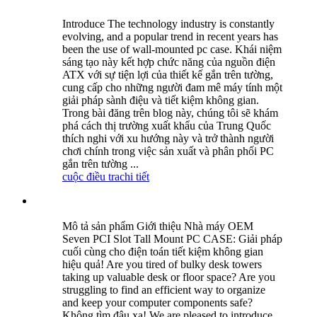
Introduce The technology industry is constantly
evolving, and a popular trend in recent years has
been the use of wall-mounted pc case. Khái niệm
sáng tạo này kết hợp chức năng của nguồn điện
ATX với sự tiện lợi của thiết kế gắn trên tường,
cung cấp cho những người đam mê máy tính một
giải pháp sành điệu và tiết kiệm không gian.
Trong bài đăng trên blog này, chúng tôi sẽ khám
phá cách thị trường xuất khẩu của Trung Quốc
thích nghi với xu hướng này và trở thành người
chơi chính trong việc sản xuất và phân phối PC
gắn trên tường ...
cuộc điều tra
chi tiết
Mô tả sản phẩm Giới thiệu Nhà máy OEM
Seven PCI Slot Tall Mount PC CASE: Giải pháp
cuối cùng cho điện toán tiết kiệm không gian
hiệu quả! Are you tired of bulky desk towers
taking up valuable desk or floor space? Are you
struggling to find an efficient way to organize
and keep your computer components safe?
Không tìm đâu xa! We are pleased to introduce