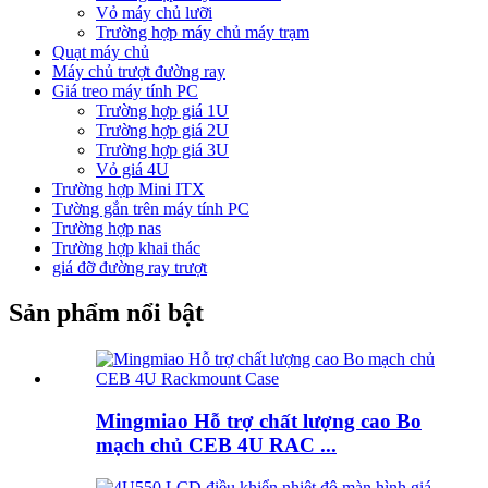
Vỏ máy chủ lưỡi
Trường hợp máy chủ máy trạm
Quạt máy chủ
Máy chủ trượt đường ray
Giá treo máy tính PC
Trường hợp giá 1U
Trường hợp giá 2U
Trường hợp giá 3U
Vỏ giá 4U
Trường hợp Mini ITX
Tường gắn trên máy tính PC
Trường hợp nas
Trường hợp khai thác
giá đỡ đường ray trượt
Sản phẩm nổi bật
Mingmiao Hỗ trợ chất lượng cao Bo
mạch chủ CEB 4U RAC ...