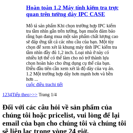
Hoàn toàn 1.2 Máy tính kiểm tra trực
quan trên tường dày IPC CASE
Mô tả sản phẩm Khi chọn trường hợp IPC kiểm
tra tầm nhìn gắn trên tường, bạn muốn đảm bảo
rằng bạn đang mua một sản phẩm chất lượng cao
sẽ đáp ứng tất cả các nhu cầu của bạn. Một tùy
chọn để xem xét là khung máy tính IPC kiểm tra
tầm nhìn đầy đủ 1,2 inch. Loại nhà ở này có
nhiều lợi thế có thể làm cho nó trở thành lựa
chọn hoàn hảo cho ứng dụng cụ thể của bạn.
Điều đầu tiên cần xem xét là độ dày của vụ án.
1.2 Một trường hợp dày hơn mạnh hơn và bền
hơn ...
cuộc điều tra
chi tiết
1
2
3
4
Tiếp theo>
>>
Trang 1/4
Đối với các câu hỏi về sản phẩm của
chúng tôi hoặc pricelist, vui lòng để lại
email của bạn cho chúng tôi và chúng tôi
sẽ liên lạc trong vòng 24 giờ.