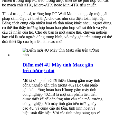
Nhiều trường hợp PC treo tường được thiết kế để phù hợp với các
bo mạch chủ ATX, Micro-ATX hoặc Mini-ITX tiêu chuẩn.
Tất cả trong tất cả, trường hợp PC Wall Mount cung cấp một giải
pháp sành điệu và thiết thực cho các nhu cầu điện toán hiện đại.
Bằng cách cung cấp nhiều loại và tính năng khác nhau, người dùng
có thể tìm thấy trường hợp hoàn hảo phù hợp với sở thích và yêu
cầu cá nhân của họ. Cho dù bạn là một game thủ, chuyên nghiệp
hay chỉ là một người dùng trung bình, vỏ máy gắn trên tường có thể
đưa thiết lập của bạn lên tầm cao mới.
Điểm mới 4U Máy tính Matx gắn
trên tường nhỏ
Mô tả sản phẩm Giới thiệu khung gầm máy tính
công nghiệp gắn trên tường 402TB: Giải pháp
gắn kết tường hoàn hảo Khung gầm máy tính
công nghiệp 402TB là một sản phẩm tiên tiến
được thiết kế để đáp ứng nhu cầu của môi trường
công nghiệp. Vỏ máy tính gắn trên tường này
cao 4U và cung cấp độ bền, tính linh hoạt và
hiệu suất đặc biệt. Với các tính năng sáng tạo và