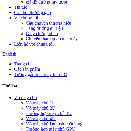
giá đỡ đường ray trượt
Tin tức
Câu hỏi thường gặp
Về chúng tôi
Câu chuyện thương hiệu
Tăng trưởng dữ liệu
Giấy chứng nhận
Chuyến tham quan nhà máy
Liên hệ với chúng tôi
English
Trang chủ
Các sản phẩm
Tường gắn trên máy tính PC
Thể loại
Vỏ máy chủ
Vỏ máy chủ 1U
Vỏ máy chủ 2U
Trường hợp máy chủ 3U
Vỏ máy chủ 4U
Vỏ máy chủ làm mát chất lỏng
Trường hợp máy chủ GPU