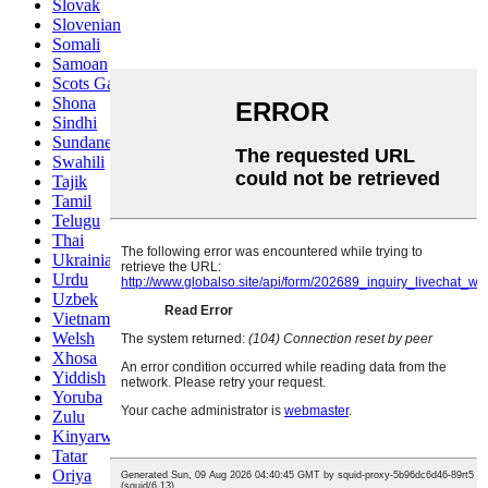
Slovak
Slovenian
Somali
Samoan
Scots Gaelic
Shona
Sindhi
Sundanese
Swahili
Tajik
Tamil
Telugu
Thai
Ukrainian
Urdu
Uzbek
Vietnamese
Welsh
Xhosa
Yiddish
Yoruba
Zulu
Kinyarwanda
Tatar
Oriya