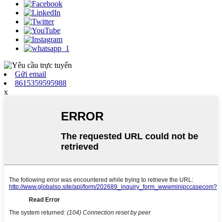
Gửi email
8615359595988
x