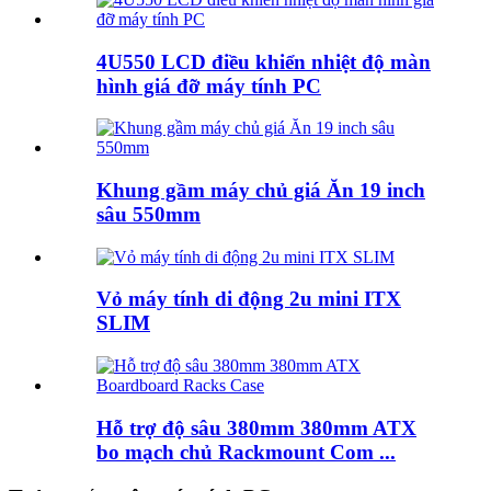
4U550 LCD điều khiển nhiệt độ màn
hình giá đỡ máy tính PC
Khung gầm máy chủ giá Ăn 19 inch
sâu 550mm
Vỏ máy tính di động 2u mini ITX
SLIM
Hỗ trợ độ sâu 380mm 380mm ATX
bo mạch chủ Rackmount Com ...