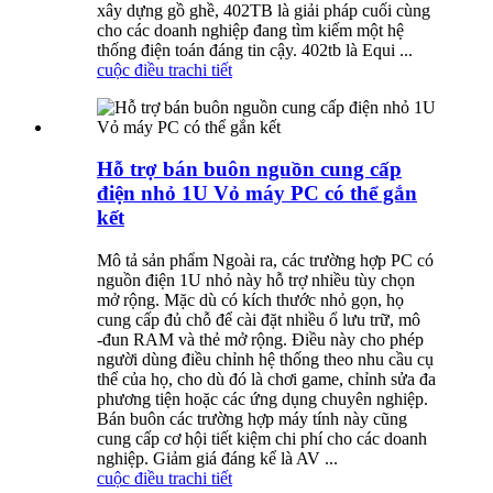
xây dựng gồ ghề, 402TB là giải pháp cuối cùng
cho các doanh nghiệp đang tìm kiếm một hệ
thống điện toán đáng tin cậy. 402tb là Equi ...
cuộc điều tra
chi tiết
Hỗ trợ bán buôn nguồn cung cấp
điện nhỏ 1U Vỏ máy PC có thể gắn
kết
Mô tả sản phẩm Ngoài ra, các trường hợp PC có
nguồn điện 1U nhỏ này hỗ trợ nhiều tùy chọn
mở rộng. Mặc dù có kích thước nhỏ gọn, họ
cung cấp đủ chỗ để cài đặt nhiều ổ lưu trữ, mô
-đun RAM và thẻ mở rộng. Điều này cho phép
người dùng điều chỉnh hệ thống theo nhu cầu cụ
thể của họ, cho dù đó là chơi game, chỉnh sửa đa
phương tiện hoặc các ứng dụng chuyên nghiệp.
Bán buôn các trường hợp máy tính này cũng
cung cấp cơ hội tiết kiệm chi phí cho các doanh
nghiệp. Giảm giá đáng kể là AV ...
cuộc điều tra
chi tiết