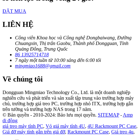
ĐẶT MUA
LIÊN HỆ
Công viên Khoa học và Công nghệ Dongbaiwang, Đường
Chuangxin, Thị trấn Gaobu, Thành phố Dongguan, Tỉnh
Quảng Đông, Trung Quốc
86 13925714718
7 ngày một tuần từ 10:00 sáng đến 6:00 tối
mingmiao1688@gmail.com
Về chúng tôi
Dongguan Mingmiao Technology Co., Ltd. là một doanh nghiệp
nghiên cứu và phát triển và sản xuất tập trung vào trường hợp máy
chủ, trường hợp giá treo PC, trường hợp nhỏ ITX, trường hợp gắn
trên tường và trường hợp NAS trong 17 năm.
© Bản quyền - 2010-2024: Bảo lưu mọi quyền.
SITEMAP
-
Amp
di động
giá treo máy tính PC
,
Vỏ giá máy tính 4U
,
4U Rackmount PC Case
,
Giá đỡ máy tính gắn trên giá đỡ
,
Rackmount PC Case
,
Giá treo 4u
,