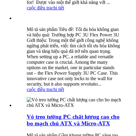
for! ⁣ Được vào một thế giới khả năng với ...
cuộc điều tra
chi tiết
Mô tả sản phẩm Tiêu đề: Tối đa hóa không gian
và hiệu quả: Trường hợp PC 3U Flex Power 3U
Giới thiệu: Trong một thế giới công nghệ không
ngừng phát triển, việc tìm cách tối ưu hóa không
gian và tăng hiệu quả đã trở nên quan trọng.
When setting up a PC, a reliable and versatile
computer case is crucial. Among the many
options on the market, one in particular stands
out – the Flex Power Supply 3U PC Case. This
innovative case not only locks to the wall for
security, but it also supports revolutio...
cuộc điều tra
chi tiết
Vỏ treo tường PC chất lượng cao cho
bo mạch chủ ATX và Micro-ATX
Mô tả sản phẩm Gầm khung tường PC sáng tạo