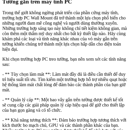
Tường gắn trên máy tính PC
Trong thế giới không ngừng phát triển của phần cứng máy tính,
trường hợp PC Wall Mount đã trở thành một lựa chọn phổ biến cho
những người đam mê công nghệ và người dùng thường xuyên.
Những trường hợp sáng tạo này không chỉ tiết kiệm không gian, mà
còn thêm một thẩm mỹ duy nhất cho bất kỳ thiết lập nào. Hãy cùng
khám phá các loại và tính năng khác nhau của vỏ máy gắn trên
tường khiến chúng trở thành một lựa chọn hấp dẫn cho điện toán
hiện đại.
Khi chọn trường hợp PC treo tường, bạn nên xem xét các tính năng
sau:
- ** Tùy chọn làm mát **: Làm mát đầy đủ là điều cần thiết để duy
trì hiệu suất tối ưu. Tìm kiếm một trường hợp hỗ trợ nhiều quạt hoặc
hệ thống làm mát chất lỏng để đảm bảo các thành phần của bạn giữ
mát.
- ** Quản lý cáp **: Một bao vây gắn trên tường được thiết kế tốt
sẽ cung cấp các giải pháp quản lý cáp hiệu quả để giữ cho thiết lập
của bạn gọn gàng và có tổ chức.
- ** Khả năng tương thích **: Đảm bảo trường hợp tương thích với
kích thước bo mạch chủ, GPU và các thành phần khác của bạn.