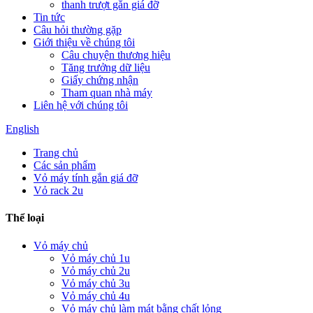
thanh trượt gắn giá đỡ
Tin tức
Câu hỏi thường gặp
Giới thiệu về chúng tôi
Câu chuyện thương hiệu
Tăng trưởng dữ liệu
Giấy chứng nhận
Tham quan nhà máy
Liên hệ với chúng tôi
English
Trang chủ
Các sản phẩm
Vỏ máy tính gắn giá đỡ
Vỏ rack 2u
Thể loại
Vỏ máy chủ
Vỏ máy chủ 1u
Vỏ máy chủ 2u
Vỏ máy chủ 3u
Vỏ máy chủ 4u
Vỏ máy chủ làm mát bằng chất lỏng