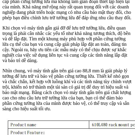
cấp phần cứng tường lửa mà không làm gián đoạn thiết lập hiện tại
của mình. Khả năng mở rộng này rất quan trọng đối với các doanh
nghiệp đang phát triển hoặc mạng có nhu cầu bảo mật thay đổi, cho
phép bạn điều chỉnh lưu trữ tường lửa để đáp ứng nhu cầu thay đổi.
Khi chọn vỏ máy tính gắn giá đỡ để lưu trữ tường lửa, điều quan
trọng là phải cân nhắc các yếu tố như khả năng tương thích, độ bền
và dễ lắp đặt. Tìm một khung máy phù hợp với phần cứng tường
lửa cụ thể của bạn và cung cấp giải pháp lắp đặt an toàn, đáng tin
cậy. Ngoài ra, hãy ưu tiên các mẫu máy có thể chịu được sự khắc
nghiệt của việc sử dụng liên tục và cung cấp các tính năng lắp đặt
và bảo trì dễ dàng.
Nhìn chung, vỏ máy tính gắn trên giá cao 88,8 mm là giải pháp lý
tưởng để lưu trữ và bảo vệ phần cứng tường lửa. Thiết kế nhỏ gọn
và chắc chắn, kết hợp với luồng khí và các tính năng tùy chỉnh vượt
trội, khiến nó trở thành một tài sản có giá trị để duy trì hiệu suất và
bảo mật mạng. Bằng cách chọn vỏ máy tính gắn trên giá chất lượng
cao cho nhu cầu lưu trữ tường lửa của bạn, bạn có thể đảm bảo
phần cứng tường lửa của mình được bảo vệ, có thể truy cập và sẵn
sàng cho hiệu suất tối ưu.