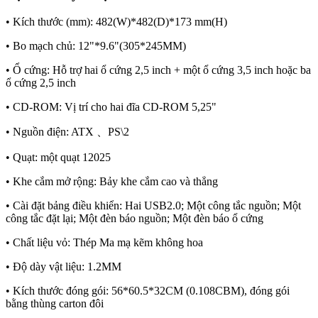
• Kích thước (mm): 482(W)*482(D)*173 mm(H)
• Bo mạch chủ: 12"*9.6"(305*245MM)
• Ổ cứng: Hỗ trợ hai ổ cứng 2,5 inch + một ổ cứng 3,5 inch hoặc ba
ổ cứng 2,5 inch
• CD-ROM: Vị trí cho hai đĩa CD-ROM 5,25"
• Nguồn điện: ATX 、PS\2
• Quạt: một quạt 12025
• Khe cắm mở rộng: Bảy khe cắm cao và thẳng
• Cài đặt bảng điều khiển: Hai USB2.0; Một công tắc nguồn; Một
công tắc đặt lại; Một đèn báo nguồn; Một đèn báo ổ cứng
• Chất liệu vỏ: Thép Ma mạ kẽm không hoa
• Độ dày vật liệu: 1.2MM
• Kích thước đóng gói: 56*60.5*32CM (0.108CBM), đóng gói
bằng thùng carton đôi