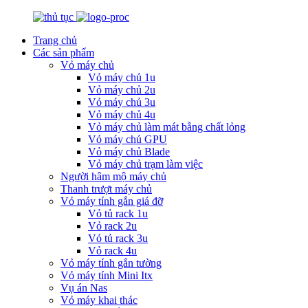
Trang chủ
Các sản phẩm
Vỏ máy chủ
Vỏ máy chủ 1u
Vỏ máy chủ 2u
Vỏ máy chủ 3u
Vỏ máy chủ 4u
Vỏ máy chủ làm mát bằng chất lỏng
Vỏ máy chủ GPU
Vỏ máy chủ Blade
Vỏ máy chủ trạm làm việc
Người hâm mộ máy chủ
Thanh trượt máy chủ
Vỏ máy tính gắn giá đỡ
Vỏ tủ rack 1u
Vỏ rack 2u
Vỏ tủ rack 3u
Vỏ rack 4u
Vỏ máy tính gắn tường
Vỏ máy tính Mini Itx
Vụ án Nas
Vỏ máy khai thác