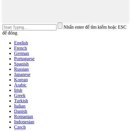
Nhấn enter để tìm kiếm hoặc ESC
để đóng
English
French
German
Portuguese
Spanish
Russian
Japanese
Korean
Arabic
Irish
Greek
Turkish
Italian
Danish
Romanian
Indonesian
Czech