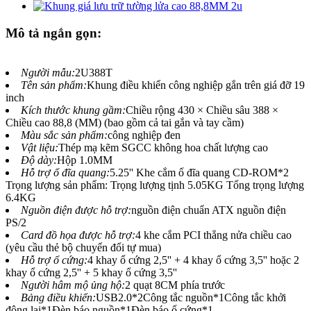
Mô tả ngắn gọn:
Người mẫu:
2U388T
Tên sản phẩm:
Khung điều khiển công nghiệp gắn trên giá đỡ 19
inch
Kích thước khung gầm:
Chiều rộng 430 × Chiều sâu 388 ×
Chiều cao 88,8 (MM) (bao gồm cả tai gắn và tay cầm)
Màu sắc sản phẩm:
công nghiệp đen
Vật liệu:
Thép mạ kẽm SGCC không hoa chất lượng cao
Độ dày:
Hộp 1.0MM
Hỗ trợ ổ đĩa quang:
5.25'' Khe cắm ổ đĩa quang CD-ROM*2
Trọng lượng sản phẩm: Trọng lượng tịnh 5.05KG Tổng trọng lượng
6.4KG
Nguồn điện được hỗ trợ:
nguồn điện chuẩn ATX nguồn điện
PS/2
Card đồ họa được hỗ trợ:
4 khe cắm PCI thẳng nửa chiều cao
(yêu cầu thẻ bộ chuyển đổi tự mua)
Hỗ trợ ổ cứng:
4 khay ổ cứng 2,5'' + 4 khay ổ cứng 3,5'' hoặc 2
khay ổ cứng 2,5'' + 5 khay ổ cứng 3,5''
Người hâm mộ ủng hộ:
2 quạt 8CM phía trước
Bảng điều khiển:
USB2.0*2Công tắc nguồn*1Công tắc khởi
động lại*1Đèn báo nguồn*1Đèn báo ổ cứng*1