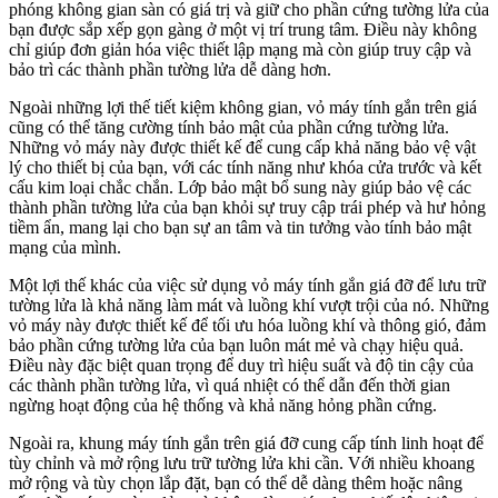
phóng không gian sàn có giá trị và giữ cho phần cứng tường lửa của
bạn được sắp xếp gọn gàng ở một vị trí trung tâm. Điều này không
chỉ giúp đơn giản hóa việc thiết lập mạng mà còn giúp truy cập và
bảo trì các thành phần tường lửa dễ dàng hơn.
Ngoài những lợi thế tiết kiệm không gian, vỏ máy tính gắn trên giá
cũng có thể tăng cường tính bảo mật của phần cứng tường lửa.
Những vỏ máy này được thiết kế để cung cấp khả năng bảo vệ vật
lý cho thiết bị của bạn, với các tính năng như khóa cửa trước và kết
cấu kim loại chắc chắn. Lớp bảo mật bổ sung này giúp bảo vệ các
thành phần tường lửa của bạn khỏi sự truy cập trái phép và hư hỏng
tiềm ẩn, mang lại cho bạn sự an tâm và tin tưởng vào tính bảo mật
mạng của mình.
Một lợi thế khác của việc sử dụng vỏ máy tính gắn giá đỡ để lưu trữ
tường lửa là khả năng làm mát và luồng khí vượt trội của nó. Những
vỏ máy này được thiết kế để tối ưu hóa luồng khí và thông gió, đảm
bảo phần cứng tường lửa của bạn luôn mát mẻ và chạy hiệu quả.
Điều này đặc biệt quan trọng để duy trì hiệu suất và độ tin cậy của
các thành phần tường lửa, vì quá nhiệt có thể dẫn đến thời gian
ngừng hoạt động của hệ thống và khả năng hỏng phần cứng.
Ngoài ra, khung máy tính gắn trên giá đỡ cung cấp tính linh hoạt để
tùy chỉnh và mở rộng lưu trữ tường lửa khi cần. Với nhiều khoang
mở rộng và tùy chọn lắp đặt, bạn có thể dễ dàng thêm hoặc nâng