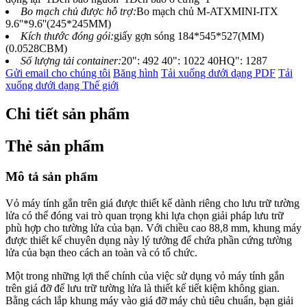
Bo mạch chủ được hỗ trợ:
Bo mạch chủ M-ATXMINI-ITX
9.6''*9.6''(245*245MM)
Kích thước đóng gói:
giấy gợn sóng 184*545*527(MM)
(0.0528CBM)
Số lượng tải container:
20": 492 40": 1022 40HQ": 1287
Gửi email cho chúng tôi
Băng hình
Tải xuống dưới dạng PDF
Tải
xuống dưới dạng Thế giới
Chi tiết sản phẩm
Thẻ sản phẩm
Mô tả sản phẩm
Vỏ máy tính gắn trên giá được thiết kế dành riêng cho lưu trữ tường
lửa có thể đóng vai trò quan trọng khi lựa chọn giải pháp lưu trữ
phù hợp cho tường lửa của bạn. Với chiều cao 88,8 mm, khung máy
được thiết kế chuyên dụng này lý tưởng để chứa phần cứng tường
lửa của bạn theo cách an toàn và có tổ chức.
Một trong những lợi thế chính của việc sử dụng vỏ máy tính gắn
trên giá đỡ để lưu trữ tường lửa là thiết kế tiết kiệm không gian.
Bằng cách lắp khung máy vào giá đỡ máy chủ tiêu chuẩn, bạn giải