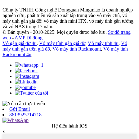
Công ty TNHH Công nghệ Dongguan Mingmiao là doanh nghiệp
nghiên cứu, phát triển và sản xuất tập trung vào vỏ máy chủ, vỏ
máy tính gắn giá đỡ, vỏ máy tính mini ITX, vỏ máy tính gắn tường
và vỏ NAS trong 17 năm.
© Bản quyền - 2010-2025: Mọi quyền được bảo lưu.
Sơ đồ trang
web
-
AMP Di động
Vỏ gắn giá đỡ 4u
,
Vỏ máy tính gắn giá đỡ
,
Vỏ máy tính 4u
,
Vỏ
máy tính gắn trên giá đỡ
,
Vỏ máy tính Rackmount
,
Vỏ máy tính
Rackmount 4u
,
Gửi Email
8613925714718
Hệ điều hành IOS
x