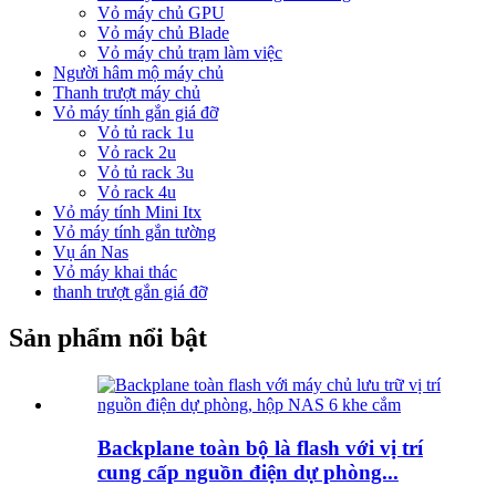
Vỏ máy chủ GPU
Vỏ máy chủ Blade
Vỏ máy chủ trạm làm việc
Người hâm mộ máy chủ
Thanh trượt máy chủ
Vỏ máy tính gắn giá đỡ
Vỏ tủ rack 1u
Vỏ rack 2u
Vỏ tủ rack 3u
Vỏ rack 4u
Vỏ máy tính Mini Itx
Vỏ máy tính gắn tường
Vụ án Nas
Vỏ máy khai thác
thanh trượt gắn giá đỡ
Sản phẩm nổi bật
Backplane toàn bộ là flash với vị trí
cung cấp nguồn điện dự phòng...